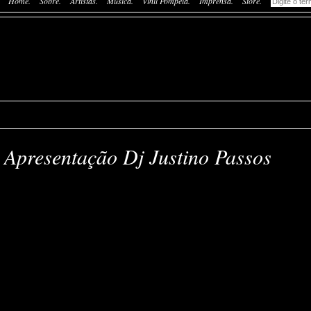
Home.
Sobre.
Artistas.
Música.
Vinil Pompeia.
Imprensa.
Store.
 Apresentação Dj Justino Passos