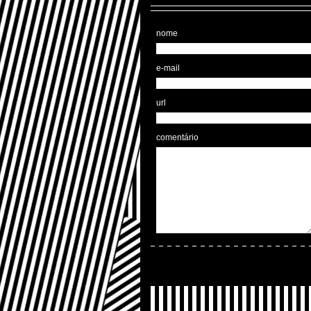
nome
e-mail
url
comentário