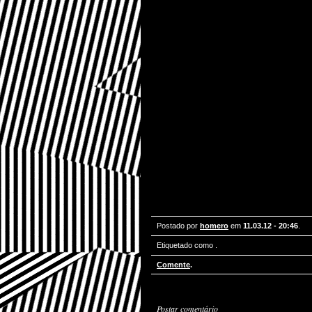
Postado por
homero
em
11.03.12 - 20:46
.
Etiquetado como
.
Comente
.
Postar comentário