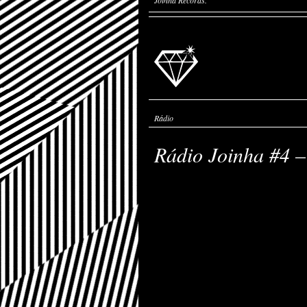
Joinha Records.
Rádio
Rádio Joinha #4 –