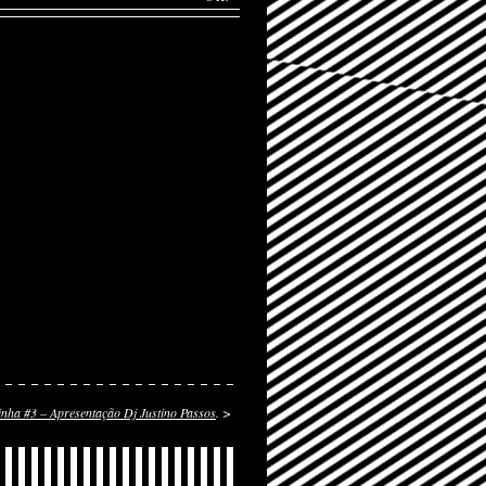
inha #3 – Apresentação Dj Justino Passos
. >