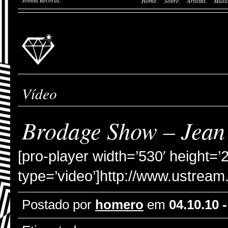
Joinha Records.
Home.
Sobre.
Artistas.
Músic
Vídeo
Brodage Show – Jean
[pro-player width=’530′ height=’
type=’video’]http://www.ustream
Postado por
homero
em
04.10.10 