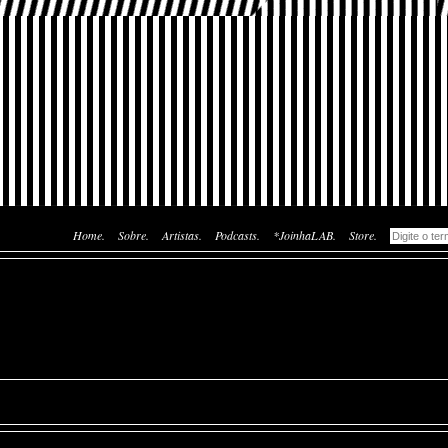
Home.
Sobre.
Artistas.
Podcasts.
*JoinhaLAB.
Store.