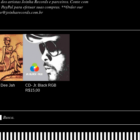
 dos artistas Joinha Records e parceiros. Conte com
e PayPal para efetuar suas compras. **Order our
ore@joinharecords.com.br
 Dee Jah
CD- Jr. Black RGB
R$15,00