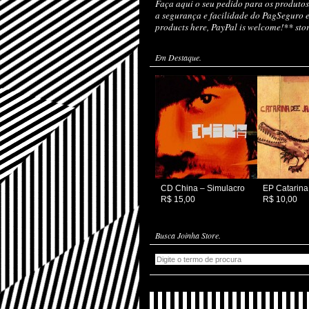
Faça aqui o seu pedido para os produtos
a segurança e facilidade do PagSeguro 
products here, PayPal is welcome!** st
Em Destaque.
CD China – Simulacro
EP Catarina
R$ 15,00
R$ 10,00
Busca Joinha Store.