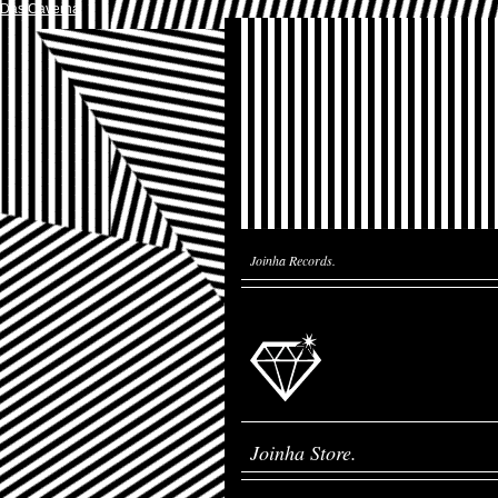
Das Caverna
Joinha Records.
Joinha Store.